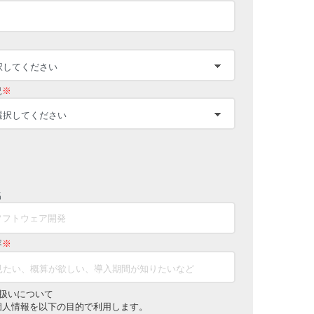
況
※
名
容
※
扱いについて
個人情報を以下の目的で利用します。