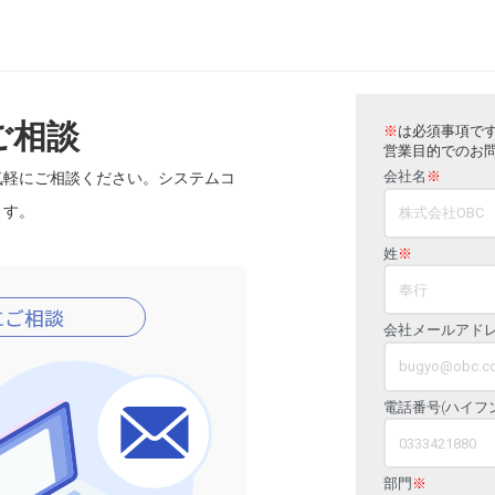
ご相談
※
は必須事項で
営業目的でのお
会社名
※
気軽にご相談ください。システムコ
ます。
姓
※
会社メールアド
電話番号(ハイフ
部門
※