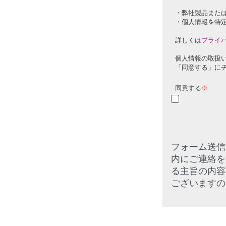
・弊社製品また
・個人情報を特
詳しくは
プライ
個人情報の取扱
「同意する」に
同意する
※
フォーム送信
内にご連絡を
る主旨の内容
ございますの