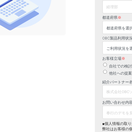
都道府県
※
OBC製品利用状
お客様立場
※
自社での検討
他社への提案
紹介パートナー
お問い合わせ内
■個人情報の取り
弊社はお客様の