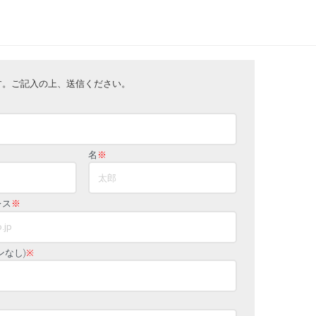
す。ご記入の上、送信ください。
名
※
レス
※
ンなし)
※