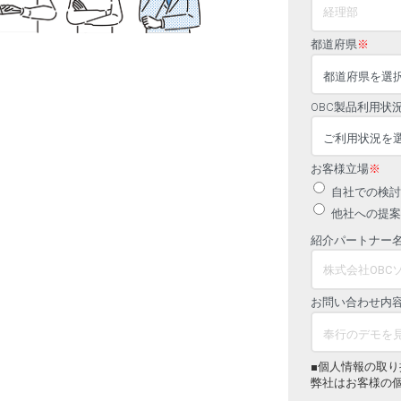
都道府県
※
OBC製品利用状
お客様立場
※
自社での検討
他社への提案
紹介パートナー
お問い合わせ内
■個人情報の取り
弊社はお客様の