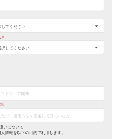
況
※
名
容
※
扱いについて
個人情報を以下の目的で利用します。