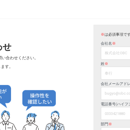
※
は必須事項で
会社名
※
わせ
問い合わせください。
姓
※
します。
会社メールアド
電話番号(ハイフ
部門
※