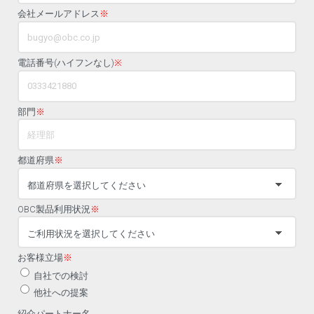
会社メールアドレス
※
電話番号(ハイフンなし)
※
部門
※
都道府県
※
OBC製品利用状況
※
お客様立場
※
自社での検討
他社への提案
紹介パートナー名