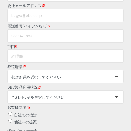
会社メールアドレス
※
電話番号(ハイフンなし)
※
部門
※
都道府県
※
OBC製品利用状況
※
お客様立場
※
自社での検討
他社への提案
紹介パートナー名