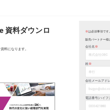
ite 資料ダウンロ
※
は必須事項です
販売パートナー様
会社名
※
介資料になります。
姓
※
会社メールアド
電話番号(ハイフ