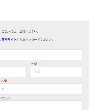
。ご記入の上、送信ください。
は
専用サイト
からダウンロードください。
名
※
レス
※
ンなし)
※