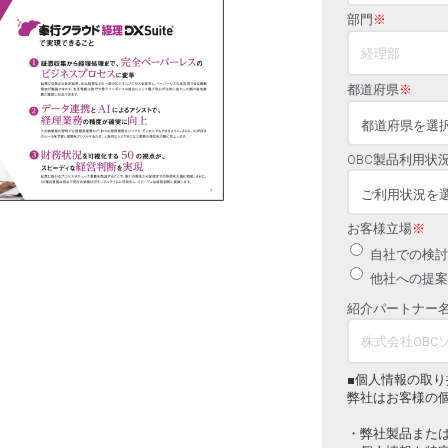
部門
※
都道府県
※
OBC製品利用状
お客様立場
※
自社での検討
他社への提案
紹介パートナー
■個人情報の取り
弊社はお客様の
・弊社製品また