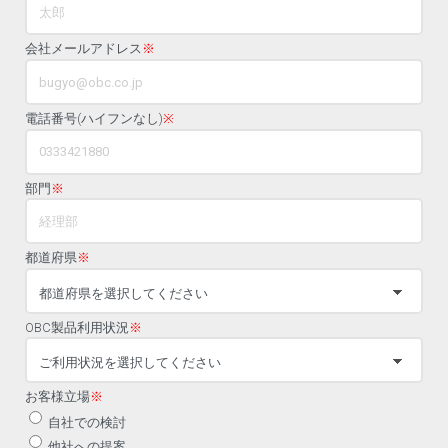
会社メールアドレス
※
電話番号(ハイフンなし)
※
部門
※
都道府県
※
OBC製品利用状況
※
お客様立場
※
自社での検討
他社への提案