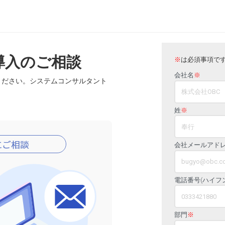
導入のご相談
※
は必須事項で
会社名
※
ください。システムコンサルタント
姓
※
会社メールアド
電話番号(ハイフ
部門
※