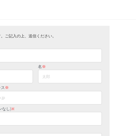
す。ご記入の上、送信ください。
名
※
レス
※
ンなし)
※