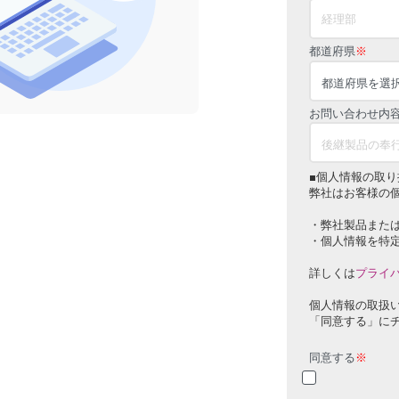
都道府県
※
お問い合わせ内
■個人情報の取り
弊社はお客様の
・弊社製品また
・個人情報を特
詳しくは
プライ
個人情報の取扱
「同意する」に
同意する
※