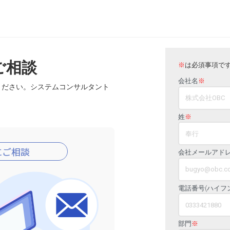
ご相談
※
は必須事項で
会社名
※
ください。システムコンサルタント
姓
※
会社メールアド
電話番号(ハイフ
部門
※