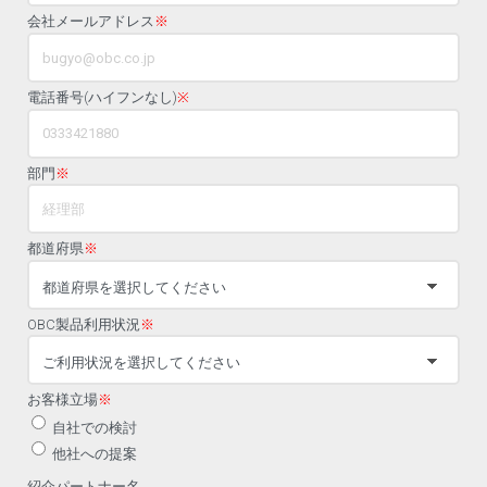
会社メールアドレス
※
電話番号(ハイフンなし)
※
部門
※
都道府県
※
OBC製品利用状況
※
お客様立場
※
自社での検討
他社への提案
紹介パートナー名