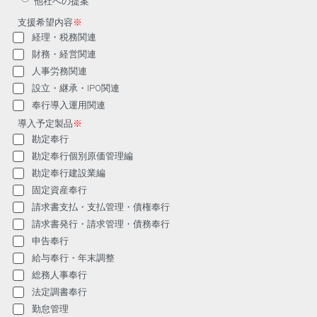
他社への提案
支援希望内容
※
経理・税務関連
財務・経営関連
人事労務関連
設立・継承・IPO関連
奉行導入運用関連
導入予定製品
※
勘定奉行
勘定奉行個別原価管理編
勘定奉行建設業編
固定資産奉行
請求書支払・支払管理・債権奉行
請求書発行・請求管理・債務奉行
申告奉行
給与奉行・年末調整
総務人事奉行
法定調書奉行
勤怠管理