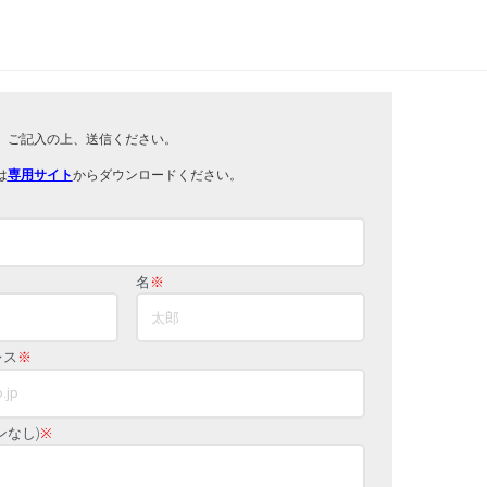
。ご記入の上、送信ください。
は
専用サイト
からダウンロードください。
名
※
レス
※
ンなし)
※