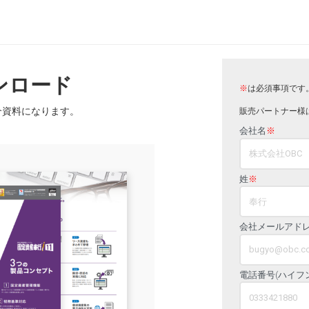
ンロード
※
は必須事項です
介資料になります。
販売パートナー様
会社名
※
姓
※
会社メールアド
電話番号(ハイフ