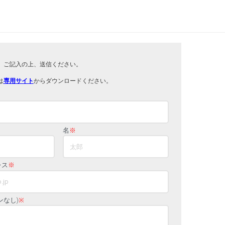
。ご記入の上、送信ください。
は
専用サイト
からダウンロードください。
名
※
レス
※
ンなし)
※