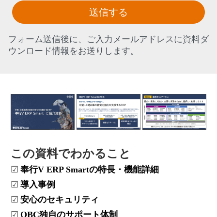
送信する
フォーム送信後に、ご入力メールアドレスに資料ダ
ウンロード情報をお送りします。
この資料でわかること
☑
奉行
V ERP
Smart
の
特長
・機能詳細
☑
導入事例
☑
安心のセキュリティ
☑
OBC
独自のサポート体制