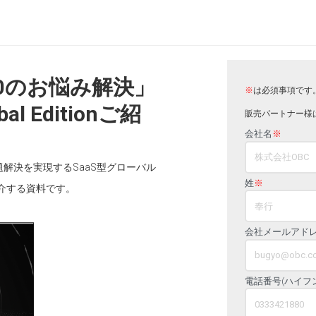
0のお悩み解決」
※
は必須事項です
 Editionご紹
販売パートナー様
会社名
※
解決を実現するSaaS型グローバル
姓
※
ご紹介する資料です。
会社メールアド
電話番号(ハイフ