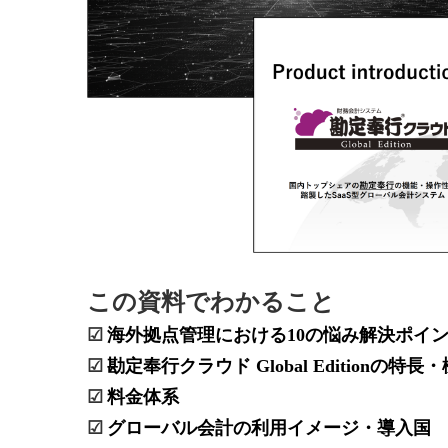
この資料でわかること
☑
海外拠点管理における
10
の悩み解決ポイ
☑
勘定奉行クラウド
Global Edition
の特長・
☑
料金体系
☑
グローバル会計の利用イメージ・導入国