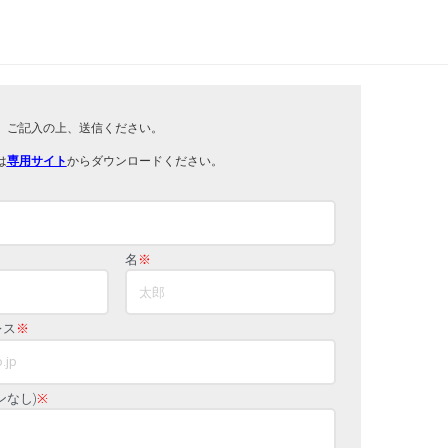
。ご記入の上、送信ください。
は
専用サイト
からダウンロードください。
名
※
レス
※
ンなし)
※