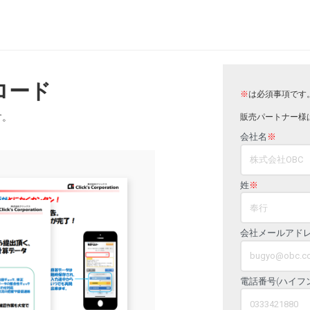
ロード
※
は必須事項です
す。
販売パートナー様
会社名
※
姓
※
会社メールアド
電話番号(ハイフ